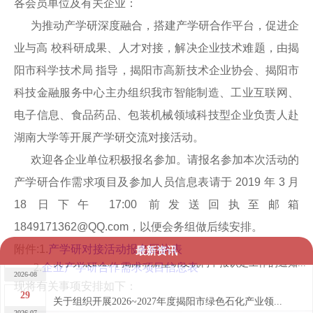
各会员单位及有关企业：
为推动产学研深度融合，搭建产学研合作平台，促进企
业与高 校科研成果、人才对接，解决企业技术难题，由揭
阳市科学技术局 指导，揭阳市高新技术企业协会、揭阳市
科技金融服务中心主办组织我市智能制造、工业互联网、
电子信息、食品药品、包装机械领域科技型企业负责人赴
湖南大学等开展产学研交流对接活动。
欢迎各企业单位积极报名参加。请报名参加本次活动的
产学研合作需求项目及参加人员信息表请于 2019 年 3 月
18 日下午 17:00 前发送回执至邮箱
1849171362@QQ.com，以便会务组做后续安排。
3
附件:1.
产
学研对接活动报名回执表
最新资讯
关于开展2026年揭阳市新型研发机构申报认定工作的通知...
2026-08
2.
企业产学研合作需求项目信息表
现将有关事项安排如下：
29
关于组织开展2026~2027年度揭阳市绿色石化产业领...
2026-07