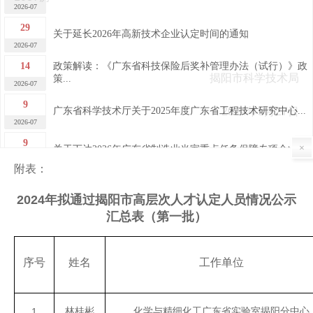
2026-07
29
关于延长2026年高新技术企业认定时间的通知
2026-07
14
政策解读：《广东省科技保险后奖补管理办法（试行）》政
策...
揭阳市科学技术局
2026-07
9
广东省科学技术厅关于2025年度广东省工程技术研究中心...
2024年5月27日
2026-07
9
关于下达2026年广东省制造业当家重点任务保障专项企业...
×
2026-07
附表：
7
关于广东省2026年第四批完成异地搬迁高新技术企业的公...
2026-07
2024年拟通过揭阳市高层次人才认定人员情况公示
汇总表（第一批）
7
关于广东省2026年第四批高新技术企业更名的公告
2026-07
30
关于做好“榕江人才计划”科技创新（创业）人才申报工作
序号
姓名
工作单位
的...
2026-06
29
2026年揭阳市高新技术企业申报培训及政策宣讲活动成功...
林桂彬
化学与精细化工广东省实验室揭阳分中心
1
2026-06