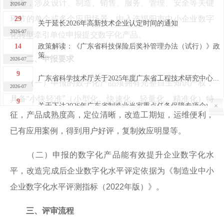
行业，涉及设计、制造、销售、服务、管理、安全等关键
2026-07
29
环节的单个或多个应用场景，由入选揭阳市中小企业数字
关于延长2026年高新技术企业认定时间的通知
2026-07
化转型牵引单位申报提交数字化产品。
14
政策解读：《广东省科技保险后奖补管理办法（试行）》政
策...
2026-07
二、申报要求
9
广东省科学技术厅关于2025年度广东省工程技术研究中心...
（一）申报的数字化产品须拥有完整自主知识产权，
2026-07
具备“小快轻准”（小型化、快速化、轻量化、精准化）特
9
关于下达2026年广东省制造业当家重点任务保障专项企业...
×
2026-07
征，产品成熟度高，定位清晰，改造工期短，运维便利，
7
已有应用案例，得到用户好评，复制效应明显等。
关于广东省2026年第四批完成异地搬迁高新技术企业的公...
2026-07
（二）申报的数字化产品能有效提升企业数字化水
7
关于广东省2026年第四批高新技术企业更名的公告
2026-07
平，改造完成后企业数字化水平评定依据为《制造业中小
30
关于做好“榕江人才计划”科技创新（创业）人才申报工作
企业数字化水平评测指标（2022年版）》。
的...
2026-06
29
三、评审流程
2026年揭阳市高新技术企业申报培训及政策宣讲活动成功...
2026-06