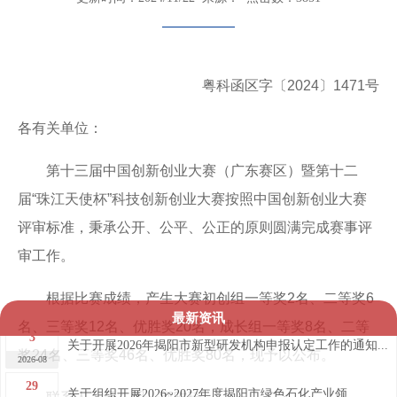
粤
科函区字〔2024〕1471号
各有关单位：
第十三届中国创新创业大赛（广东赛区）暨第十二
届“珠江天使杯”科技创新创业大赛按照中国创新创业大赛
评审标准，秉承公开、公平、公正的原则圆满完成赛事评
审工作。
根据比赛成绩，产生大赛初创组一等奖2名、二等奖6
最新资讯
名、三等奖12名、优胜奖20名，成长组一等奖8名、二等
3
关于开展2026年揭阳市新型研发机构申报认定工作的通知...
奖24名、三等奖46名、优胜奖80名，现予以公布。
2026-08
29
关于组织开展2026~2027年度揭阳市绿色石化产业领...