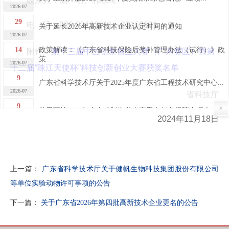
联系人：汤 明、郭昳琦
2026-07
29
电 话：020-83163911、83163891
关于延长2026年高新技术企业认定时间的通知
2026-07
14
政策解读：《广东省科技保险后奖补管理办法（试行）》政
附件：
第十三届中国创新创业大赛（广东赛区）暨第
策...
2026-07
十二届“珠江天使杯”科技创新创业大赛获奖名单
9
广东省科学技术厅关于2025年度广东省工程技术研究中心...
2026-07
省科技厅
9
×
关于下达2026年广东省制造业当家重点任务保障专项企业...
2024年11月18日
2026-07
7
关于广东省2026年第四批完成异地搬迁高新技术企业的公...
2026-07
7
关于广东省2026年第四批高新技术企业更名的公告
上一篇：
广东省科学技术厅关于健帆生物科技集团股份有限公司
2026-07
等单位实验动物许可事项的公告
30
关于做好“榕江人才计划”科技创新（创业）人才申报工作
的...
下一篇：
关于广东省2026年第四批高新技术企业更名的公告
2026-06
29
2026年揭阳市高新技术企业申报培训及政策宣讲活动成功...