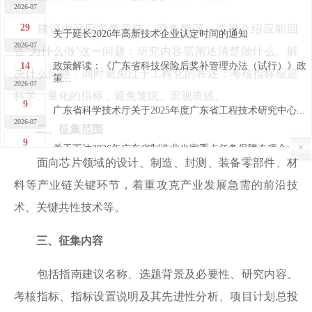
2026-07
29
建议内容应言简意赅，避免繁冗。背景介绍应能回
关于延长2026年高新技术企业认定时间的通知
2026-07
答“为什么做”这一问题；研究内容需阐述清楚做什么、解
14
政策解读：《广东省科技保险后奖补管理办法（试行）》政
决什么问题，同时避免过于工程化的表述；考核指标应是
策...
2026-07
科学、量化的指标，避免笼统、宏观表述。
9
广东省科学技术厅关于2025年度广东省工程技术研究中心...
2026-07
二、征集范围
9
关于下达2026年广东省制造业当家重点任务保障专项企业...
×
2026-07
面向芯片领域的设计、制造、封测、装备零部件、材
7
料等产业链关键环节，着重攻克产业发展急需的前沿技
关于广东省2026年第四批完成异地搬迁高新技术企业的公...
2026-07
术、关键共性技术等。
7
关于广东省2026年第四批高新技术企业更名的公告
2026-07
三、征集内容
30
关于做好“榕江人才计划”科技创新（创业）人才申报工作
的...
包括指南建议名称、选题背景及必要性、研究内容、
2026-06
29
考核指标、指标设置说明及其先进性分析、项目计划总投
2026年揭阳市高新技术企业申报培训及政策宣讲活动成功...
2026-06