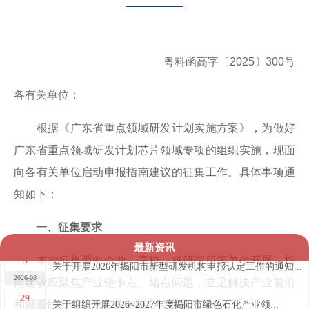
粤科函高字〔2025〕300号
各有关单位：
根据《广东省重点领域研发计划实施方案》，为做好
广东省重点领域研发计划芯片领域专项的组织实施，现面
向各有关单位启动申报指南建议的征集工作。具体事项通
知如下：
一、征集要求
最新资讯
3
本次征集面向企业、高校、科研院所等单位开展。指
关于开展2026年揭阳市新型研发机构申报认定工作的通知...
2026-08
南建议应聚焦产业链卡点、堵点问题，立足解决产业前沿
29
关于组织开展2026~2027年度揭阳市绿色石化产业领...
和颠覆性引领技术、关键核心技术及应用等。