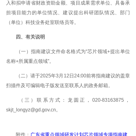
入和拟申请省财政资助金额、项目成果需求单位、具备承
18
关于广东省2020年第六批拟更名高新技术企业名单的公示
担项目能力的单位情况、建议提出科研团队情况、部门
2020-11
（单位）科技业务处室联络员等。
17
关于广东省2020年第六批拟更名高新技术企业名单的公示
2020-11
四、有关说明
16
关于广东省2020年第六批拟更名高新技术企业名单的公示
2020-11
（一）指南建议文件命名格式为“芯片领域+提出单位
名称+所属重点领域”。
（二）请于2025年3月12日24:00前将指南建议的盖章
扫描件及可编辑电子版发送至联系人的政务邮箱。
（三）联系方式：龙圆正，020-83163875，
skjt_longyz@gd.gov.cn。
附件：
广东省重点领域研发计划芯片领域专项指南建