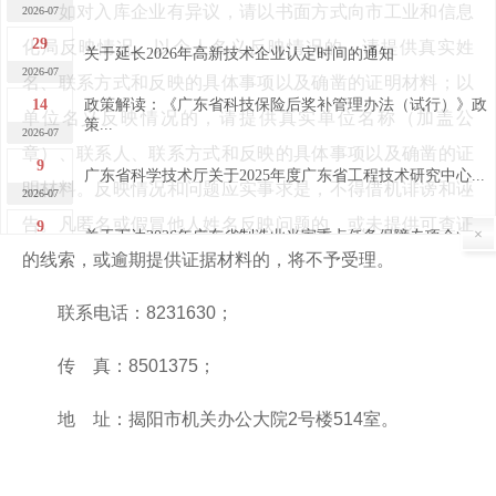
2026-07
如对入库企业有异议，请以书面方式向市工业和信息
29
化局反映情况。以个人名义反映情况的，请提供真实姓
关于延长2026年高新技术企业认定时间的通知
2026-07
名、联系方式和反映的具体事项以及确凿的证明材料；以
14
政策解读：《广东省科技保险后奖补管理办法（试行）》政
单位名义反映情况的，请提供真实单位名称（加盖公
策...
2026-07
章）、联系人、联系方式和反映的具体事项以及确凿的证
9
广东省科学技术厅关于2025年度广东省工程技术研究中心...
明材料。反映情况和问题应实事求是，不得借机诽谤和诬
2026-07
告。凡匿名或假冒他人姓名反映问题的，或未提供可查证
9
关于下达2026年广东省制造业当家重点任务保障专项企业...
×
2026-07
的线索，或逾期提供证据材料的，将不予受理。
7
关于广东省2026年第四批完成异地搬迁高新技术企业的公...
联系电话：8231630；
2026-07
7
关于广东省2026年第四批高新技术企业更名的公告
传 真：8501375；
2026-07
30
关于做好“榕江人才计划”科技创新（创业）人才申报工作
地 址：揭阳市机关办公大院2号楼514室。
的...
2026-06
29
2026年揭阳市高新技术企业申报培训及政策宣讲活动成功...
2026-06