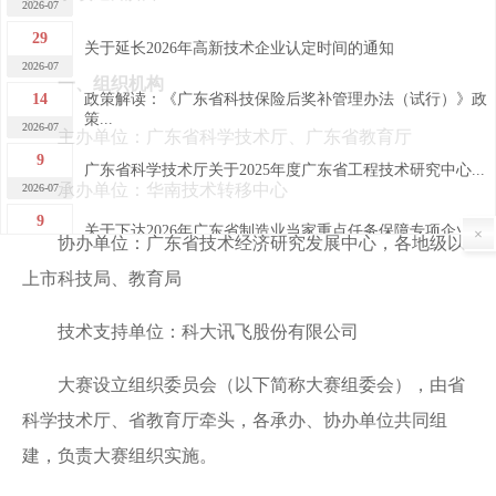
29
关于延长2026年高新技术企业认定时间的通知
2026-07
一、组织机构
14
政策解读：《广东省科技保险后奖补管理办法（试行）》政
策...
2026-07
主办单位：广东省科学技术厅、广东省教育厅
9
广东省科学技术厅关于2025年度广东省工程技术研究中心...
2026-07
承办单位：华南技术转移中心
9
关于下达2026年广东省制造业当家重点任务保障专项企业...
×
协办单位：广东省技术经济研究发展中心，各地级以
2026-07
7
上市科技局、教育局
关于广东省2026年第四批完成异地搬迁高新技术企业的公...
2026-07
技术支持单位：科大讯飞股份有限公司
7
关于广东省2026年第四批高新技术企业更名的公告
2026-07
大赛设立组织委员会（以下简称大赛组委会），由省
30
关于做好“榕江人才计划”科技创新（创业）人才申报工作
的...
科学技术厅、省教育厅牵头，各承办、协办单位共同组
2026-06
建，负责大赛组织实施。
29
2026年揭阳市高新技术企业申报培训及政策宣讲活动成功...
2026-06