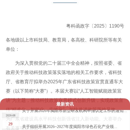
粤科函政字〔2025〕1190号
各地级以上市科技局、教育局，各高校、科研院所等有关
单位：
为深入贯彻党的二十届三中全会精神，按照省委、省
政府关于推动科技政策落实落地的相关工作要求，省科技
厅、省教育厅拟举办2025年广东省科技政策宣贯直通车大
赛（以下简称“大赛”）。本届大赛以“人工智能赋能政策宣
讲”为主题，推动科技政策宣贯模式创新升级
，实现政策宣
最新资讯
3
传“精准化、智能化、实效化”，加快推进政策落地见效，
关于开展2026年揭阳市新型研发机构申报认定工作的通知...
2026-08
为广东省建设高水平科技
创新强省注入新动能
。大赛举办
29
关于组织开展2026~2027年度揭阳市绿色石化产业领...
有关事项通知如下：
2026-07