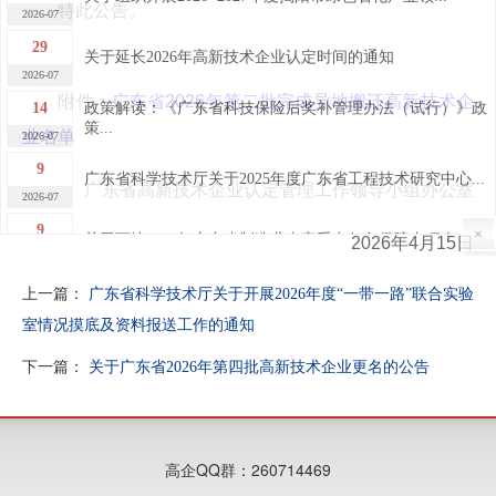
特此公告。
2026-07
29
关于延长2026年高新技术企业认定时间的通知
2026-07
附件：
广东省2026年第二批完成异地搬迁高新技术企
14
政策解读：《广东省科技保险后奖补管理办法（试行）》政
策...
2026-07
业名单
9
广东省科学技术厅关于2025年度广东省工程技术研究中心...
广东省高新技术企业认定管理工作领导小组办公室
2026-07
9
×
关于下达2026年广东省制造业当家重点任务保障专项企业...
2026年4月15日
2026-07
7
上一篇：
广东省科学技术厅关于开展2026年度“一带一路”联合实验
关于广东省2026年第四批完成异地搬迁高新技术企业的公...
2026-07
室情况摸底及资料报送工作的通知
7
关于广东省2026年第四批高新技术企业更名的公告
下一篇：
关于广东省2026年第四批高新技术企业更名的公告
2026-07
30
关于做好“榕江人才计划”科技创新（创业）人才申报工作
的...
2026-06
高企QQ群：260714469
29
2026年揭阳市高新技术企业申报培训及政策宣讲活动成功...