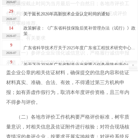
2026-07
信息填报截止时间为当月最后一个自然日；各地市评价工
29
关于延长2026年高新技术企业认定时间的通知
作机构须在各批次信息填报截止后5个工作日内完成评价
2026-07
信息审核推荐。
14
政策解读：《广东省科技保险后奖补管理办法（试行）》政
策...
2026-07
二、有关要求
9
广东省科学技术厅关于2025年度广东省工程技术研究中心...
2026-07
（一）参评企业应强化诚信意识，严格履行诚信申报
9
承诺，对照国家制定的科技型中小企业评价标准，上传加
关于下达2026年广东省制造业当家重点任务保障专项企业...
×
2026-07
盖企业公章的相关佐证材料，确保提交的信息内容和佐证
7
关于广东省2026年第四批完成异地搬迁高新技术企业的公...
材料真实、准确、合法、有效，不得通过第三方机构申
2026-07
报；如有弄虚作假行为，取消本年度评价资格，且三年内
7
关于广东省2026年第四批高新技术企业更名的公告
不得参与评价。
2026-07
30
关于做好“榕江人才计划”科技创新（创业）人才申报工作
（二）各地市评价工作机构要严格评价标准，树牢质
的...
2026-06
量意识，对相关信息及佐证附件进行核验；对符合现场核
29
2026年揭阳市高新技术企业申报培训及政策宣讲活动成功...
查情况的参评企业，按要求开展实地核查；对评价系统反
2026-06