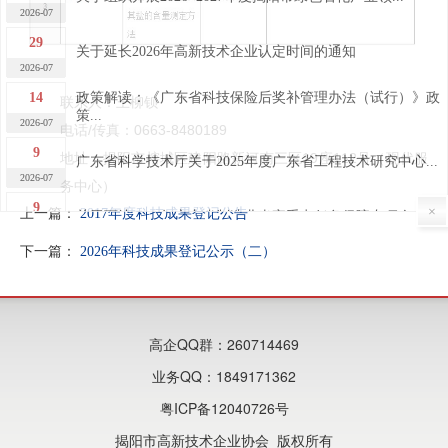
2026-07
29
关于延长2026年高新技术企业认定时间的通知
2026-07
14
政策解读：《广东省科技保险后奖补管理办法（试行）》政
联系人：王柳钡
策...
2026-07
电话/传真：0663-8480189
9
地址：揭阳市榕城区建阳路新河南三区19座112号（现代服
广东省科学技术厅关于2025年度广东省工程技术研究中心...
2026-07
务中心
）
9
×
上一篇：
2017年度科技成果登记公告
关于下达2026年广东省制造业当家重点任务保障专项企业...
2026-07
下一篇：
2026年科技成果登记公示（二）
7
关于广东省2026年第四批完成异地搬迁高新技术企业的公...
2026-07
7
关于广东省2026年第四批高新技术企业更名的公告
高企QQ群：260714469
2026-07
30
关于做好“榕江人才计划”科技创新（创业）人才申报工作
业务QQ：1849171362
的...
2026-06
粤ICP备12040726号
29
2026年揭阳市高新技术企业申报培训及政策宣讲活动成功...
揭阳市高新技术企业协会 版权所有