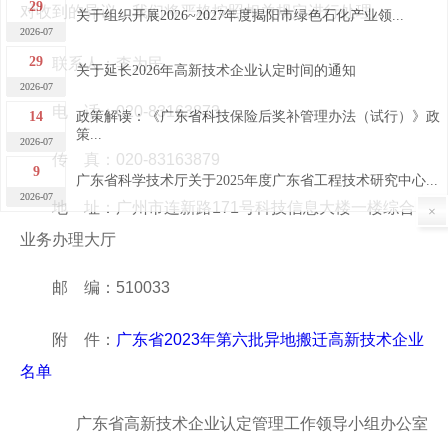
29
对收到的异议，我们将严格按照相关规定进行处理。
关于组织开展2026~2027年度揭阳市绿色石化产业领...
2026-07
29
联系人：李为民
关于延长2026年高新技术企业认定时间的通知
2026-07
电 话：020-83163873
14
政策解读：《广东省科技保险后奖补管理办法（试行）》政
策...
2026-07
传 真：020-83163879
9
广东省科学技术厅关于2025年度广东省工程技术研究中心...
2026-07
地 址：广州市连新路171号科技信息大楼一楼综合
×
9
关于下达2026年广东省制造业当家重点任务保障专项企业...
业务办理大厅
2026-07
7
邮 编：510033
关于广东省2026年第四批完成异地搬迁高新技术企业的公...
2026-07
7
附 件：
广东省2023年第六批异地搬迁高新技术企业
关于广东省2026年第四批高新技术企业更名的公告
2026-07
名单
30
关于做好“榕江人才计划”科技创新（创业）人才申报工作
的...
2026-06
广东省高新技术企业认定管理工作领导小组办公室
29