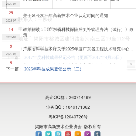
2026-07
29
关于延长2026年高新技术企业认定时间的通知
联系人：王柳钡
2026-07
14
电话/传真：0663-8480189
政策解读：《广东省科技保险后奖补管理办法（试行）》政
策...
2026-07
地址：揭阳市榕城区建阳路新河南三区19座112号
9
（揭阳高新技术企业协会）
广东省科学技术厅关于2025年度广东省工程技术研究中心...
2026-07
上一篇：
2017年度科技成果登记公告（更新至2017年4月26日）
9
×
关于下达2026年广东省制造业当家重点任务保障专项企业...
下一篇：
2026年科技成果登记公示（二）
2026-07
7
关于广东省2026年第四批完成异地搬迁高新技术企业的公...
2026-07
7
高企QQ群：260714469
关于广东省2026年第四批高新技术企业更名的公告
2026-07
业务QQ：1849171362
30
关于做好“榕江人才计划”科技创新（创业）人才申报工作
粤ICP备12040726号
的...
2026-06
揭阳市高新技术企业协会 版权所有
29
2026年揭阳市高新技术企业申报培训及政策宣讲活动成功...