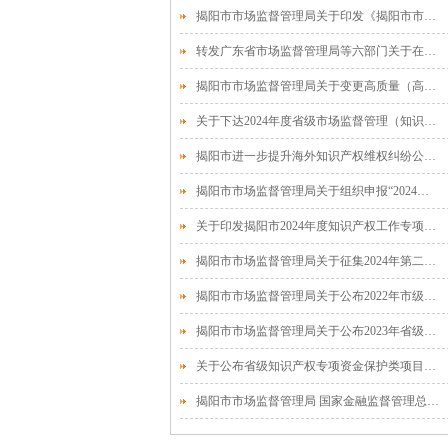
揭阳市市场监督管理局关于印发《揭阳市市场监督管理局 （知识产权局）知识产权专家库管理办法》的通知
转发广东省市场监督管理局等六部门关于在部分重点领域探索开展标准实施效果评估及评估方法推广工作的通知
揭阳市市场监督管理局关于变更高质量（高价值）专利培育布局中心建设项目承担单位的公告
关于下达2024年度省级市场监督管理（知识产权创造、运用和保护） 专项资金（第三批）项目计划的通知
揭阳市进一步提升海外知识产权维权纠纷公共服务能力
揭阳市市场监督管理局关于组织申报“2024年度广东省知识产权示范企业”工作的通知
关于印发揭阳市2024年度知识产权工作专项资金项目库（企业知识 产权综合管理能力提升项目）申报指南的通知
揭阳市市场监督管理局关于征集2024年第二批地方标准制修订计划项目的通知
揭阳市市场监督管理局关于公布2022年市级知识产权专项资金项目验收结果的通知
揭阳市市场监督管理局关于公布2023年省级知识产权专项资金促进类项目验收结果的通知
关于公布省级知识产权专项资金保护类项目验收结果的通知
揭阳市市场监督管理局 国家金融监督管理总局揭阳监管分局关于印发《揭阳市知识产权质押融资风险补偿金管理办法》的通知