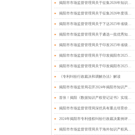
揭阳市市场监督管理局关于征集2026年知识产权促进类项目需求的通知
揭阳市市场监督管理局关于征集2026年度强化知识产权保护工作项目需求的通知
揭阳市市场监督管理局关于下达2025年省级财政专项资金（知识产权创造运用及保护）项目计划的通知
揭阳市市场监督管理局关于遴选一批优秀知识产权服务机构的通知
揭阳市市场监督管理局关于印发2025年省级财政专项资金（知识产权创造运用及保护）保护类项目申报指南的通知
揭阳市市场监督管理局关于印发揭阳市2025年省级财政专项资金（知识产权创造运用和保护）后补助项目申报指南的通知
揭阳市市场监督管理局关于印发揭阳市2025年省级财政专项资金（知识产权创造运用及保护）促进类项目申报指南的通知
《专利纠纷行政裁决和调解办法》解读
揭阳市市场监管局召开2024年揭阳市知识产权保护工作联席会议成员单位工作联络会
首张！揭阳《数据知识产权登记证书》实现“零”的突破
揭阳市市场监督管理局深挖具有重点培育价值地理标志产品
2024年揭阳市专利侵权纠纷行政裁决案例评选工作顺利开展
揭阳市市场监督管理局关于海外知识产权风险预警提示 ——对美出口相关风险预警及应对建议